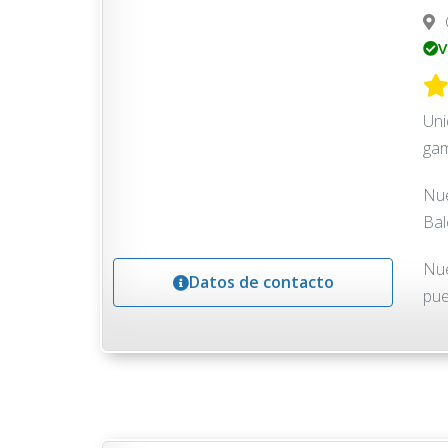
V
Uni
gam
Nue
Bal
Nue
Datos de contacto
pue