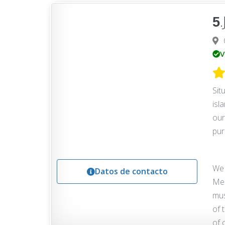
5
V
Sit
isl
our
pur
We 
Datos de contacto
Med
mus
of 
of 