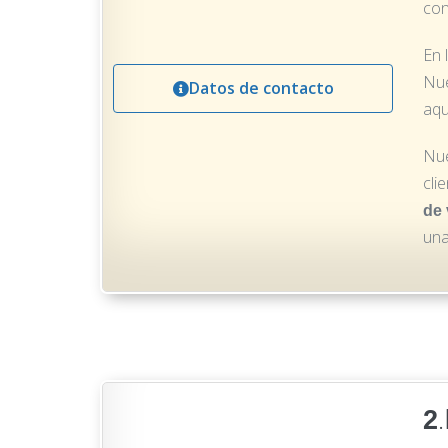
con
En 
Nue
Datos de contacto
aqu
Nue
cli
de 
una
2