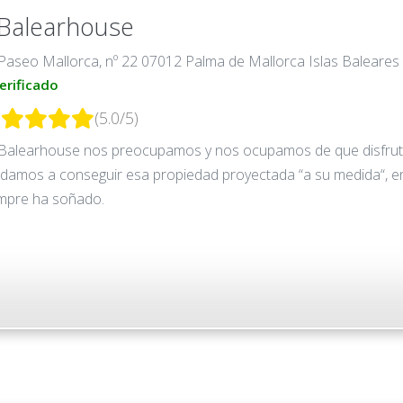
.Balearhouse
Paseo Mallorca, nº 22 07012 Palma de Mallorca Islas Baleares
erificado
(5.0/5)
Balearhouse nos preocupamos y nos ocupamos de que disfrute 
damos a conseguir esa propiedad proyectada “a su medida“, en p
mpre ha soñado.