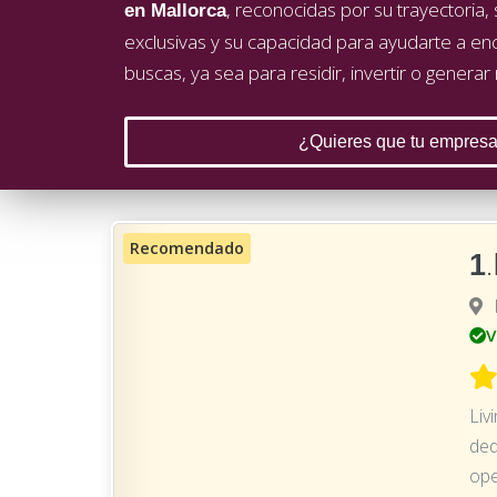
, reconocidas por su trayectoria
en Mallorca
exclusivas y su capacidad para ayudarte a en
buscas, ya sea para residir, invertir o generar
¿Quieres que tu empresa
1
V
Liv
ded
ope