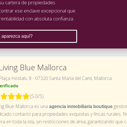
, su cartera de propiedades
contrar ese enclave excepcional que
 rentabilidad con absoluta confianza.
 aparezca aquí?
.Living Blue Mallorca
Plaça Hostals, 8 - 07320 Santa María del Camí, Mallorca
erificado
(5.0/5)
ing Blue Mallorca es una
gestio
agencia inmobiliaria boutique
icado contacto para propiedades exquisitas y fincas rurales. 
ra en toda la isla, sin restricciones de área, garantizando que