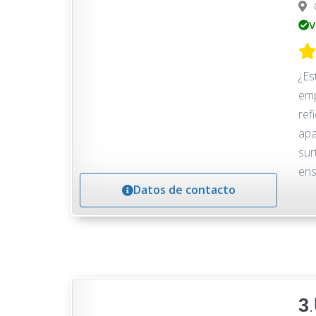
V
¿Es
emp
ref
apa
sur
ens
Datos de contacto
3