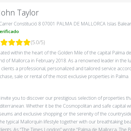
.John Taylor
Carrer Constitució 8 07001 PALMA DE MALLORCA Islas Balea
erificado
(5.0/5)
uated within the heart of the Golden Mile of the capital Palma 
and of Mallorca in February 2018. As a renowned leader in the l
 clients a professional, personalized and tailored service accor
chase, sale or rental of the most exclusive properties in Palma.
invite you to discover our prestigious selection of properties that
iterranean. Whether it be the Cosmopolitan and safe capital wit
eums and exclusive shopping or the serenity of the countryside 
the typical Mallorquín lifestyle together with our breathtaking b
clients. As “The Times London” wrote “Palma de Mallorca, The Bes